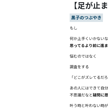
【足が止
黒子のつぶやき
もし
何か上手くいかない
思ってるより前に進
悩むのではなく
調査をする
「どこがズレてるだ
あの人にはできて自
不思議だなと
疑問に
叶う時と叶わない時