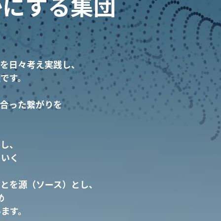
かにする集団
とを日々考え実践し、
です。
に合った繋がりを
長し、
ていく
ことを源（ソース）とし、
め
ます。